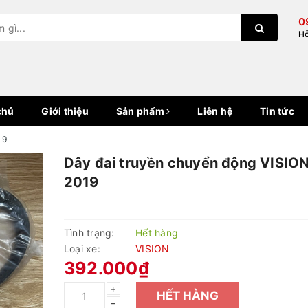
0
Hỗ
hủ
Giới thiệu
Sản phẩm
Liên hệ
Tin tức
19
Dây đai truyền chuyển động VISIO
2019
Tình trạng:
Hết hàng
Loại xe:
VISION
392.000₫
+
HẾT HÀNG
–