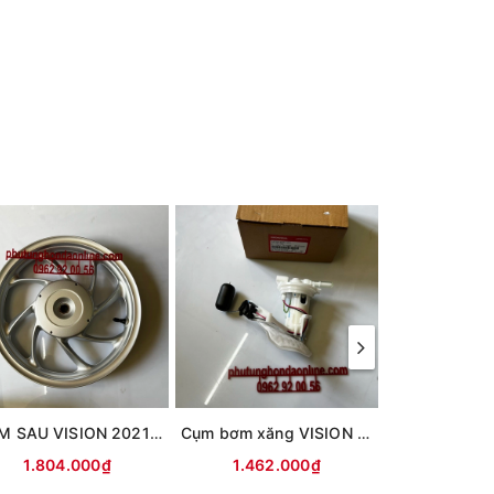
MÂM SAU VISION 2021 MÀU BẠC
Cụm bơm xăng VISION 2021 (K2C)
Đèn xi nhan 
1.804.000₫
1.462.000₫
512.