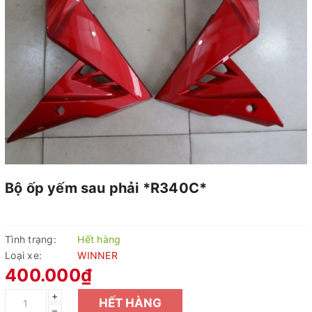
Bộ ốp yếm sau phải *R340C*
Tình trạng:
Hết hàng
Loại xe:
WINNER
400.000₫
+
HẾT HÀNG
–