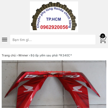
0
Toggle
navigation
Trang chủ
Winner
Bộ ốp yếm sau phải *R340C*