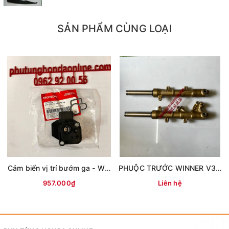
SẢN PHẨM CÙNG LOẠI
Cảm biến vị trí bướm ga - WINNER
PHUỘC TRƯỚC WINNER V3 (ABS) - MÀU VÀNG
957.000₫
Liên hệ