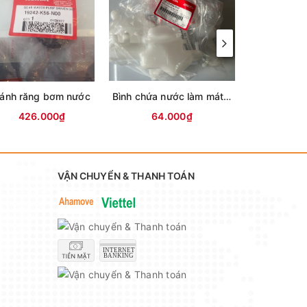
ánh răng bơm nước
Bình chứa nước làm mát WINNER
426.000₫
64.000₫
54.0
VẬN CHUYỂN & THANH TOÁN