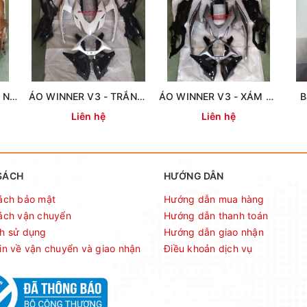
ÁO WINNER V3 - ĐEN NHÁM (14 MÓN)
ÁO WINNER V3 - TRẮNG (14 MÓN)
ÁO WINNER V3 - XÁM BÓNG (14 MÓN)
B
Liên hệ
Liên hệ
SÁCH
HƯỚNG DẪN
ách bảo mật
Hướng dẫn mua hàng
ách vận chuyển
Hướng dẫn thanh toán
h sử dụng
Hướng dẫn giao nhận
in về vận chuyển và giao nhận
Điều khoản dịch vụ