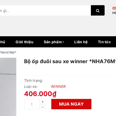
0
Hỗ
hủ
Giới thiệu
Sản phẩm
Liên hệ
Tin tức
r *NHA76M*
Bộ ốp đuôi sau xe winner *NHA76M
Tình trạng:
Loại xe:
WINNER
406.000₫
+
MUA NGAY
–