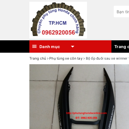
Danh mục
Trang c
Trang chủ
Phụ tùng xe côn tay
Bộ ốp đuôi sau xe winne