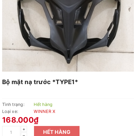
Bộ mặt nạ trước *TYPE1*
Tình trạng:
Hết hàng
Loại xe:
WINNER X
168.000₫
+
HẾT HÀNG
–